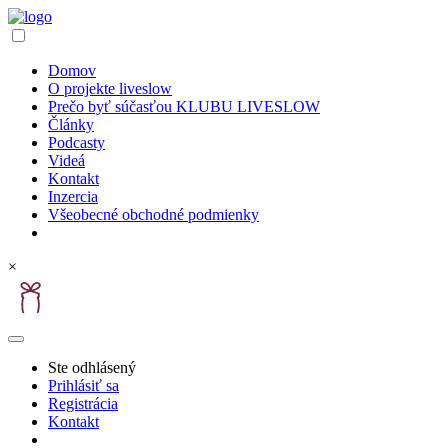
Domov
O projekte liveslow
Prečo byť súčasťou KLUBU LIVESLOW
Články
Podcasty
Videá
Kontakt
Inzercia
Všeobecné obchodné podmienky
×
Ste odhlásený
Prihlásiť sa
Registrácia
Kontakt