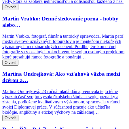
vedy, ktorá sa zaoberá jedinečnosťou a odlišnosťou každého z nás.
Otvoriť
Martin Vrabko: Denné sledovanie porna - hobby
alebo…
Martin Vrabko, fotograf, filmár a tantrický sprievodca. Martin patrí
medzi svetovo uznávaných fotografov a je majiteľom niekoľkých
významných medzinárodných ocenení. Po dlhej ére komerčnej
fotografie sa v ostatných rokoch venuje svojim osobným projektom,
ktoré presahujú rámec fotografie a ponárajú…
Otvoriť
Martina Ondrejková: Ako vzťahová väzba medzi
dcérou a…
Martina Ondrejková, 23 ročná mladá dáma, venovala tejto téme
výraznú časť svojho vysokoškolského štúdia a svoje poznatky a
zistenia, podložené kvalitatívnym výskumom, spracovala v rámci
svojej Diplomovej práce. V súčasnosti pracuje ako učiteľka
biológie, angličtiny a etickej výchovy na základnej…
Otvoriť