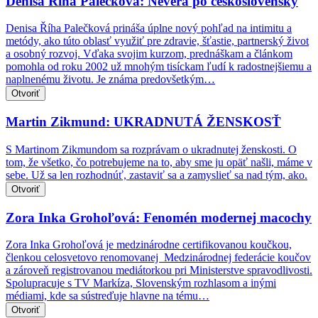
Denisa Říha Palečková: Nevera po československy
Denisa Říha Palečková prináša úplne nový pohľad na intimitu a
metódy, ako túto oblasť využiť pre zdravie, šťastie, partnerský život
a osobný rozvoj. Vďaka svojim kurzom, prednáškam a článkom
pomohla od roku 2002 už mnohým tisíckam ľudí k radostnejšiemu a
naplnenému životu. Je známa predovšetkým…
Otvoriť
Martin Zikmund: UKRADNUTÁ ŽENSKOSŤ
S Martinom Zikmundom sa rozprávam o ukradnutej ženskosti. O
tom, že všetko, čo potrebujeme na to, aby sme ju opäť našli, máme v
sebe. Už sa len rozhodnúť, zastaviť sa a zamyslieť sa nad tým, ako.
Otvoriť
Zora Inka Grohoľová: Fenomén modernej macochy
Zora Inka Grohoľová je medzinárodne certifikovanou koučkou,
členkou celosvetovo renomovanej Medzinárodnej federácie koučov
a zároveň registrovanou mediátorkou pri Ministerstve spravodlivosti.
Spolupracuje s TV Markíza, Slovenským rozhlasom a inými
médiami, kde sa sústreďuje hlavne na tému…
Otvoriť