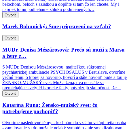
belochom, beloch s aziatkou a doplňte si tam čo len chcete. My i
napriek tomu podliehame zhluku podmienených…
Otvoriť
Marek Bohunický: Sme pripravení na vzťah?
Otvoriť
MUDr. Denisa Mészárosová: Prečo sú muži z Marsu
a ženy z…
S MUDr. Denisou Mészárosovou, majiteľkou súkromnej
psychiatrickej ambulancie PSYCHOSALUS v Bratislave, otvoríme
večnú tému, o ktorej sa hovorilo, hovorí a stále hovoriť bude a tou je
ŽENSKO-MUŽSKÝ svet. Muž a žena, dva neustále sa
premieňajúce svety. Historické fakty potvrdzujú skutočnosť, že…
Otvoriť
Katarína Runa: Žensko-mužský svet: čo
potrebujeme pochopiť?
Otvoríme nasledovné témy: - keď nám do vzťahu vstúpi tretia osoba
- zamilovanie sa do muža je nejaký symptóm - nie sme dizajnovaní