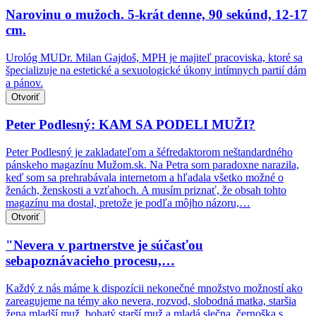
Narovinu o mužoch. 5-krát denne, 90 sekúnd, 12-17
cm.
Urológ MUDr. Milan Gajdoš, MPH je majiteľ pracoviska, ktoré sa
špecializuje na estetické a sexuologické úkony intímnych partií dám
a pánov.
Otvoriť
Peter Podlesný: KAM SA PODELI MUŽI?
Peter Podlesný je zakladateľom a šéfredaktorom neštandardného
pánskeho magazínu Mužom.sk. Na Petra som paradoxne narazila,
keď som sa prehrabávala internetom a hľadala všetko možné o
ženách, ženskosti a vzťahoch. A musím priznať, že obsah tohto
magazínu ma dostal, pretože je podľa môjho názoru,…
Otvoriť
"Nevera v partnerstve je súčasťou
sebapoznávacieho procesu,…
Každý z nás máme k dispozícii nekonečné množstvo možností ako
zareagujeme na témy ako nevera, rozvod, slobodná matka, staršia
žena mladší muž, bohatý starší muž a mladá slečna, černoška s