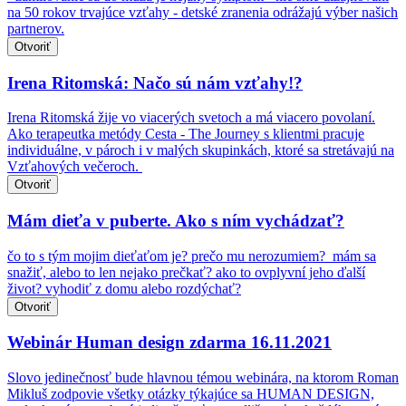
na 50 rokov trvajúce vzťahy - detské zranenia odrážajú výber našich
partnerov.
Otvoriť
Irena Ritomská: Načo sú nám vzťahy!?
Irena Ritomská žije vo viacerých svetoch a má viacero povolaní.
Ako terapeutka metódy Cesta - The Journey s klientmi pracuje
individuálne, v pároch i v malých skupinkách, ktoré sa stretávajú na
Vzťahových večeroch. ​
Otvoriť
Mám dieťa v puberte. Ako s ním vychádzať?
čo to s tým mojim dieťaťom je? prečo mu nerozumiem? mám sa
snažiť, alebo to len nejako prečkať? ako to ovplyvní jeho ďalší
život? vyhodiť z domu alebo rozdýchať?
Otvoriť
Webinár Human design zdarma 16.11.2021
Slovo jedinečnosť bude hlavnou témou webinára, na ktorom Roman
Mikluš zodpovie všetky otázky týkajúce sa HUMAN DESIGN,