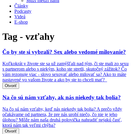
Muži medzi nami
Články
Podcasty
Videá
E-shop
Tag - vzťahy
Čo by ste si vybrali? Sex alebo vedomé milovanie?
Koľkokrát v živote ste sa už zamýšľali nad tým, či ste mali zo sexu
s partnerom alebo s niekým, koho ste stretli, skutočný zážitok? Čo
vám rezonuje viac - slovo sexovať alebo milovať sa? Ako to máte
nastavené vo vašom živote a ako by ste to chceli mať?
Otvoriť
Na čo sú nám vzťahy, ak nás niekedy tak bolia?
Na čo sú nám vzťahy, keď nás niekedy tak bolia? A prečo vždy
očakávame od partnera, že pre nás urobí niečo, čo nie je jeho
úlohou? Môže nám naša druhá polovička nahradiť nejakú časť,
ktorá nám tak veľmi chýba?
Otvoriť