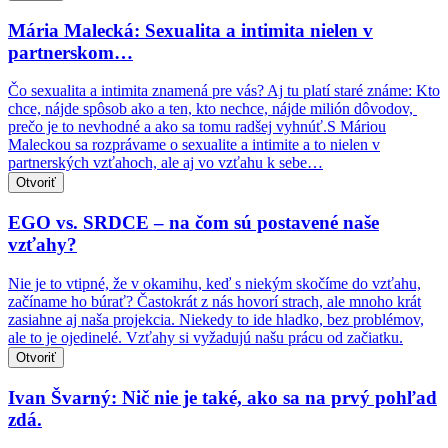
Mária Malecká: Sexualita a intimita nielen v
partnerskom…
Čo sexualita a intimita znamená pre vás? Aj tu platí staré známe: Kto
chce, nájde spôsob ako a ten, kto nechce, nájde milión dôvodov,
prečo je to nevhodné a ako sa tomu radšej vyhnúť.S Máriou
Maleckou sa rozprávame o sexualite a intimite a to nielen v
partnerských vzťahoch, ale aj vo vzťahu k sebe…
Otvoriť
EGO vs. SRDCE – na čom sú postavené naše
vzťahy?
Nie je to vtipné, že v okamihu, keď s niekým skočíme do vzťahu,
začíname ho búrať? Častokrát z nás hovorí strach, ale mnoho krát
zasiahne aj naša projekcia. Niekedy to ide hladko, bez problémov,
ale to je ojedinelé. Vzťahy si vyžadujú našu prácu od začiatku.
Otvoriť
Ivan Švarný: Nič nie je také, ako sa na prvý pohľad
zdá.