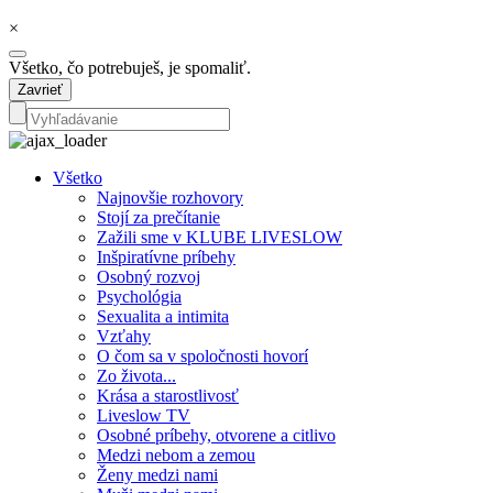
×
Všetko, čo potrebuješ, je spomaliť.
Zavrieť
Všetko
Najnovšie rozhovory
Stojí za prečítanie
Zažili sme v KLUBE LIVESLOW
Inšpiratívne príbehy
Osobný rozvoj
Psychológia
Sexualita a intimita
Vzťahy
O čom sa v spoločnosti hovorí
Zo života...
Krása a starostlivosť
Liveslow TV
Osobné príbehy, otvorene a citlivo
Medzi nebom a zemou
Ženy medzi nami