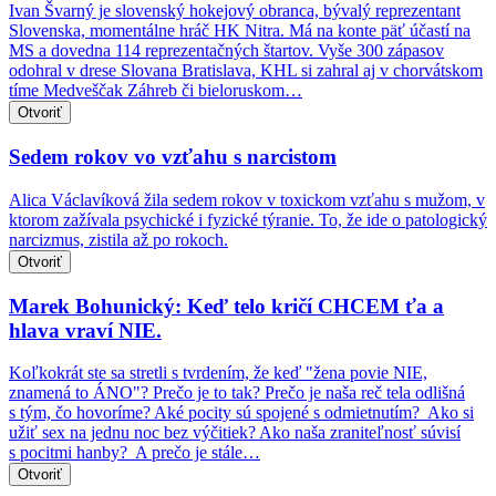
Ivan Švarný je slovenský hokejový obranca, bývalý reprezentant
Slovenska, momentálne hráč HK Nitra. Má na konte päť účastí na
MS a dovedna 114 reprezentačných štartov. Vyše 300 zápasov
odohral v drese Slovana Bratislava, KHL si zahral aj v chorvátskom
tíme Medveščak Záhreb či bieloruskom…
Otvoriť
Sedem rokov vo vzťahu s narcistom
Alica Václavíková žila sedem rokov v toxickom vzťahu s mužom, v
ktorom zažívala psychické i fyzické týranie. To, že ide o patologický
narcizmus, zistila až po rokoch.
Otvoriť
Marek Bohunický: Keď telo kričí CHCEM ťa a
hlava vraví NIE.
Koľkokrát ste sa stretli s tvrdením, že keď "žena povie NIE,
znamená to ÁNO"? Prečo je to tak? Prečo je naša reč tela odlišná
s tým, čo hovoríme? Aké pocity sú spojené s odmietnutím? Ako si
užiť sex na jednu noc bez výčitiek? Ako naša zraniteľnosť súvisí
s pocitmi hanby? A prečo je stále…
Otvoriť