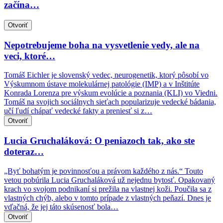
začína…
Otvoriť
Nepotrebujeme boha na vysvetlenie vedy, ale na
veci, ktoré…
Tomáš Eichler je slovenský vedec, neurogenetik, ktorý pôsobí vo
Výskumnom ústave molekulárnej patológie (IMP) a v Inštitúte
Konrada Lorenza pre výskum evolúcie a poznania (KLI) vo Viedni.
Tomáš na svojich sociálnych sieťach popularizuje vedecké bádania,
učí ľudí chápať vedecké fakty a preniesť si z…
Otvoriť
Lucia Gruchaláková: O peniazoch tak, ako ste
doteraz…
„Byť bohatým je povinnosťou a právom každého z nás.“ Touto
vetou pobúrila Lucia Gruchaláková už nejednu bytosť. Opakovaný
krach vo svojom podnikaní si prežila na vlastnej koži. Poučila sa z
vlastných chýb, alebo v tomto prípade z vlastných peňazí. Dnes je
vďačná, že jej táto skúsenosť bola…
Otvoriť