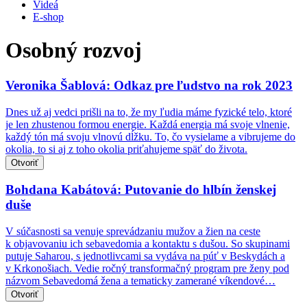
Videá
E-shop
Osobný rozvoj
Veronika Šablová: Odkaz pre ľudstvo na rok 2023
Dnes už aj vedci prišli na to, že my ľudia máme fyzické telo, ktoré
je len zhustenou formou energie. Každá energia má svoje vlnenie,
každý tón má svoju vlnovú dĺžku. To, čo vysielame a vibrujeme do
okolia, to si aj z toho okolia priťahujeme späť do života.
Otvoriť
Bohdana Kabátová: Putovanie do hlbín ženskej
duše
V súčasnosti sa venuje sprevádzaniu mužov a žien na ceste
k objavovaniu ich sebavedomia a kontaktu s dušou. So skupinami
putuje Saharou, s jednotlivcami sa vydáva na púť v Beskydách a
v Krkonošiach. Vedie ročný transformačný program pre ženy pod
názvom Sebavedomá žena a tematicky zamerané víkendové…
Otvoriť