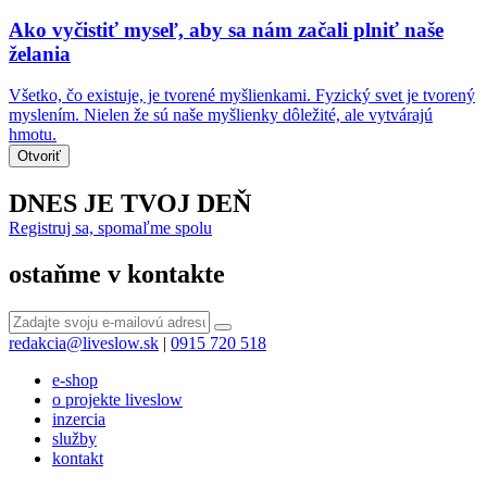
Ako vyčistiť myseľ, aby sa nám začali plniť naše
želania
Všetko, čo existuje, je tvorené myšlienkami. Fyzický svet je tvorený
myslením. Nielen že sú naše myšlienky dôležité, ale vytvárajú
hmotu.
Otvoriť
DNES JE TVOJ DEŇ
Registruj sa, spomaľme spolu
ostaňme v kontakte
redakcia@liveslow.sk
|
0915 720 518
e-shop
o projekte liveslow
inzercia
služby
kontakt