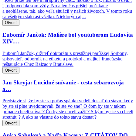
„Keď príde ten pre mňa správny čas... možno o rok, možno o dva...
“, odpovedala som vždy. No a ten čas prišiel, nečakane
a neohlásene, tak, ako veľa situácií v našich životoch. V tomto roku
sa všetkým stalo asi všetko. Niektorým aj…
Otvoriť
Ľubomír Jančok: Molière bol youtuberom Ľudovíta
XIV.…
Ľubomír Jančok, držiteľ doktorátu z prestížnej parížskej Sorbony,
spisovateľ, odborník na etiketu a protokol a majiteľ francúzskej
reštaurácie Chez Balzac v Bratislave.
Otvoriť
Jan Skryja: Lucidné snívanie - cesta sebarozvoja
a…
Predstavte si, že by ste sa počas spánku vedeli dostať do stavu, kedy
by ste si plne uvedomovali, že ste vo sne? O čom by ste v takom
prípade chceli snívať? Čo by ste chceli zažiť? S kým by ste sa chceli
stretnúť ? A ako sa vlastne do tohto stavu dostať?
Otvoriť
Anka Sabolová a Naďa Kacera: Z CITÁTOV DO