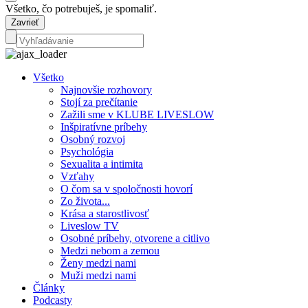
Všetko, čo potrebuješ, je spomaliť.
Zavrieť
Všetko
Najnovšie rozhovory
Stojí za prečítanie
Zažili sme v KLUBE LIVESLOW
Inšpiratívne príbehy
Osobný rozvoj
Psychológia
Sexualita a intimita
Vzťahy
O čom sa v spoločnosti hovorí
Zo života...
Krása a starostlivosť
Liveslow TV
Osobné príbehy, otvorene a citlivo
Medzi nebom a zemou
Ženy medzi nami
Muži medzi nami
Články
Podcasty