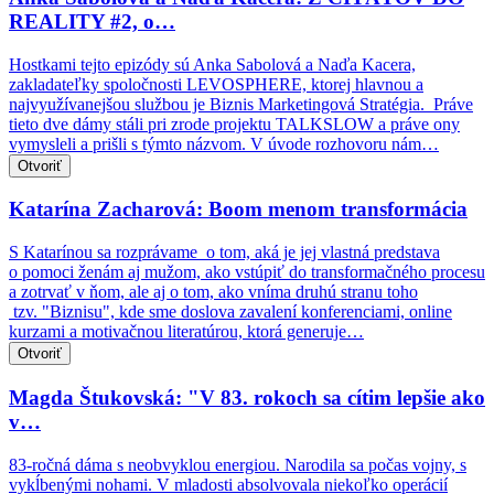
REALITY #2, o…
Hostkami tejto epizódy sú Anka Sabolová a Naďa Kacera,
zakladateľky spoločnosti LEVOSPHERE, ktorej hlavnou a
najvyužívanejšou službou je Biznis Marketingová Stratégia. Práve
tieto dve dámy stáli pri zrode projektu TALKSLOW a práve ony
vymysleli a prišli s týmto názvom. V úvode rozhovoru nám…
Otvoriť
Katarína Zacharová: Boom menom transformácia
S Katarínou sa rozprávame o tom, aká je jej vlastná predstava
o pomoci ženám aj mužom, ako vstúpiť do transformačného procesu
a zotrvať v ňom, ale aj o tom, ako vníma druhú stranu toho
tzv. "Biznisu", kde sme doslova zavalení konferenciami, online
kurzami a motivačnou literatúrou, ktorá generuje…
Otvoriť
Magda Štukovská: "V 83. rokoch sa cítim lepšie ako
v…
83-ročná dáma s neobvyklou energiou. Narodila sa počas vojny, s
vykĺbenými nohami. V mladosti absolvovala niekoľko operácií