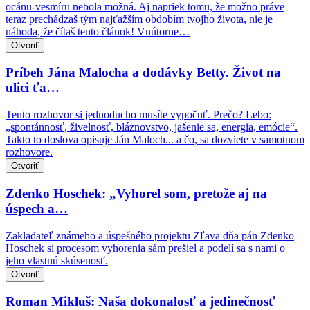
ocánu-vesmíru nebola možná. Aj napriek tomu, že možno práve
teraz prechádzaš tým najťažším obdobím tvojho života, nie je
náhoda, že čítaš tento článok! Vnútorne…
Otvoriť
Príbeh Jána Malocha a dodávky Betty. Život na
ulici ťa…
Tento rozhovor si jednoducho musíte vypočuť. Prečo? Lebo:
„spontánnosť, živelnosť, bláznovstvo, jašenie sa, energia, emócie“.
Takto to doslova opisuje Ján Maloch... a čo, sa dozviete v samotnom
rozhovore.
Otvoriť
Zdenko Hoschek: „Vyhorel som, pretože aj na
úspech a…
Zakladateľ známeho a úspešného projektu Zľava dňa pán Zdenko
Hoschek si procesom vyhorenia sám prešiel a podelí sa s nami o
jeho vlastnú skúsenosť.
Otvoriť
Roman Mikluš: Naša dokonalosť a jedinečnosť