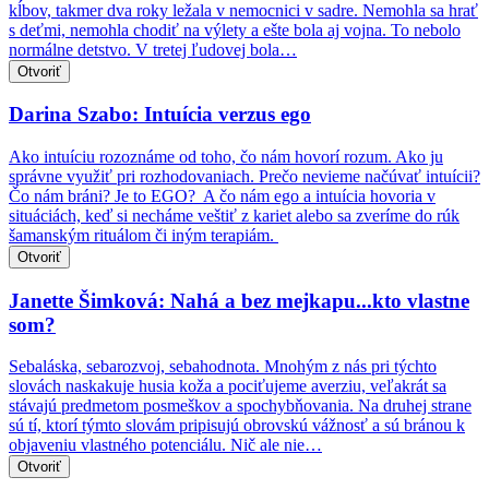
kĺbov, takmer dva roky ležala v nemocnici v sadre. Nemohla sa hrať
s deťmi, nemohla chodiť na výlety a ešte bola aj vojna. To nebolo
normálne detstvo. V tretej ľudovej bola…
Otvoriť
Darina Szabo: Intuícia verzus ego
Ako intuíciu rozoznáme od toho, čo nám hovorí rozum. Ako ju
správne využiť pri rozhodovaniach. Prečo nevieme načúvať intuícii?
Čo nám bráni? Je to EGO? A čo nám ego a intuícia hovoria v
situáciách, keď si necháme veštiť z kariet alebo sa zveríme do rúk
šamanským rituálom či iným terapiám.
Otvoriť
Janette Šimková: Nahá a bez mejkapu...kto vlastne
som?
Sebaláska, sebarozvoj, sebahodnota. Mnohým z nás pri týchto
slovách naskakuje husia koža a pociťujeme averziu, veľakrát sa
stávajú predmetom posmeškov a spochybňovania. Na druhej strane
sú tí, ktorí týmto slovám pripisujú obrovskú vážnosť a sú bránou k
objaveniu vlastného potenciálu. Nič ale nie…
Otvoriť