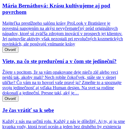
Mária Bernáthová: Krásu kultivujeme aj pod
povrchom
Majiteľka prestížneho salónu krásy ProLook v Bratislave je
povestná napojením na akýsi nevyčerpateľný prúd originálnych
nápadov, ktoré sú zväčša zdrojom inovácií v prospech jej klientov.
Jej najnovšie aktivity však nezostali pri revolučných kozmetických
novinkách, ale posúvajú vnímanie krásy
Otvoriť
Viete, na čo ste predurčení a v čom ste jedineční?
Žijete s pocitom, že sa vám opakovane deje niečo zlé alebo veci
nejdú tak, akoby mali? Nech robíte čokoľvek, stále ste v slepej
uličke? Čo vám na to hovorí vaše pravé ja? Zmeňte to a spoznajte
svoju jedinečnosť aj vďaka Human design. Na svet sa rodíme
dokonalí a jedineční. Presne takí, aký je…
Otvoriť
Je čas vrátiť sa k sebe
Každý z nás ma určitú rolu. Každý z nás je dôležitý. Aj ty, aj ja sme
kvapka vody, ktorá tvorí oceán a jeden bez druhého by existencia