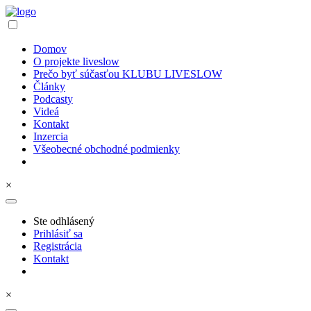
Domov
O projekte liveslow
Prečo byť súčasťou KLUBU LIVESLOW
Články
Podcasty
Videá
Kontakt
Inzercia
Všeobecné obchodné podmienky
×
Ste odhlásený
Prihlásiť sa
Registrácia
Kontakt
×