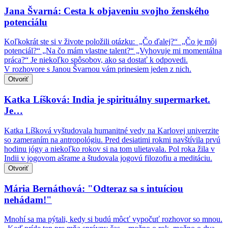
Jana Švarná: Cesta k objaveniu svojho ženského
potenciálu
Koľkokrát ste si v živote položili otázku: „Čo ďalej?“ „Čo je môj
potenciál?“ „Na čo mám vlastne talent?“ „Vyhovuje mi momentálna
práca?“ Je niekoľko spôsobov, ako sa dostať k odpovedi.
V rozhovore s Janou Švarnou vám prinesiem jeden z nich.
Otvoriť
Katka Líšková: India je spirituálny supermarket.
Je…
Katka Líšková vyštudovala humanitné vedy na Karlovej univerzite
so zameraním na antropológiu. Pred desiatimi rokmi navštívila prvú
hodinu jógy a niekoľko rokov si na tom ulietavala. Pol roka žila v
Indii v jogovom ašrame a študovala jogovú filozofiu a meditáciu.
Otvoriť
Mária Bernáthová: "Odteraz sa s intuíciou
nehádam!"
Mnohí sa ma pýtali, kedy si budú môcť vypočuť rozhovor so mnou.