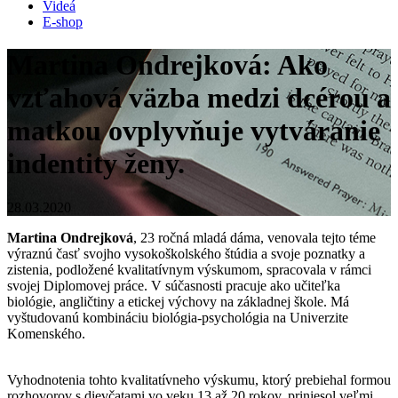
Videá
E-shop
Martina Ondrejková: Ako
vzťahová väzba medzi dcérou a
matkou ovplyvňuje vytváranie
indentity ženy.
28.03.2020
Martina Ondrejková
, 23 ročná mladá dáma, venovala tejto téme
výraznú časť svojho vysokoškolského štúdia a svoje poznatky a
zistenia, podložené kvalitatívnym výskumom, spracovala v rámci
svojej Diplomovej práce. V súčasnosti pracuje ako učiteľka
biológie, angličtiny a etickej výchovy na základnej škole. Má
vyštudovanú kombináciu biológia-psychológia na Univerzite
Komenského.
Vyhodnotenia tohto kvalitatívneho výskumu, ktorý prebiehal formou
rozhovorov s dievčatami vo veku 13 až 20 rokov, priniesol veľmi