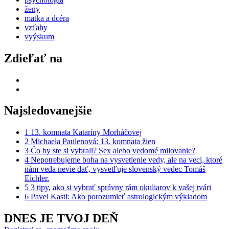
ženy
matka a dcéra
vzťahy
vyýskum
Zdieľať na
Najsledovanejšie
1
13. komnata Kataríny Morháčovej
2
Michaela Paulenová: 13. komnata žien
3
Čo by ste si vybrali? Sex alebo vedomé milovanie?
4
Nepotrebujeme boha na vysvetlenie vedy, ale na veci, ktoré
nám veda nevie dať, vysvetľuje slovenský vedec Tomáš
Eichler.
5
3 tipy, ako si vybrať správny rám okuliarov k vašej tvári
6
Pavel Kastl: Ako porozumieť astrologickým výkladom
DNES JE TVOJ DEŇ