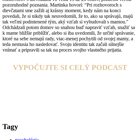
pozoruhodné poznania. Martinka hovorí: “Pri rozhovoroch s
dievčatami sme zažili aj krásny moment, kedy nám na konci
povedali, že si nikdy tak neuvedomili, že to, ako sa správajú, majú
tak veľmi podmienené tým, aký vzťah si vybudovali s mamou."
Odchádzali potom domov so snahou buď napraviť vzťah, snažiť sa
k mame bližšie priblížiť, alebo si iba uvedomili, že určité správanie,
ktoré na sebe nemajú rady, viac-menej pochytili od svojej mamy, a
teda nemusia ho nasledovať. Svoju identitu tak začali silnejšie
vnímať a pripravili sa tak na proces svojho vlastného prijatia.
VYPOČUJTE SI CELÝ PODCAST
Tagy
psychológia