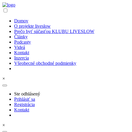
Domov
O projekte liveslow
Prečo byť súčasťou KLUBU LIVESLOW
Články
Podcasty
Videá
Kontakt
Inzercia
Všeobecné obchodné podmienky
×
Ste odhlásený
Prihlásiť sa
Registrácia
Kontakt
×