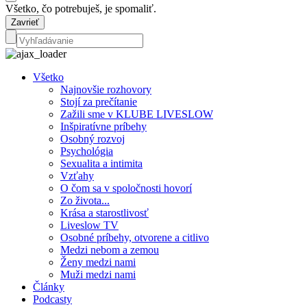
Všetko, čo potrebuješ, je spomaliť.
Zavrieť
Všetko
Najnovšie rozhovory
Stojí za prečítanie
Zažili sme v KLUBE LIVESLOW
Inšpiratívne príbehy
Osobný rozvoj
Psychológia
Sexualita a intimita
Vzťahy
O čom sa v spoločnosti hovorí
Zo života...
Krása a starostlivosť
Liveslow TV
Osobné príbehy, otvorene a citlivo
Medzi nebom a zemou
Ženy medzi nami
Muži medzi nami
Články
Podcasty