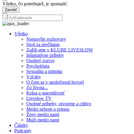
Všetko, čo potrebuješ, je spomaliť.
Zavrieť
Všetko
Najnovšie rozhovory
Stojí za prečítanie
Zažili sme v KLUBE LIVESLOW
Inšpiratívne príbehy
Osobný rozvoj
Psychológia
Sexualita a intimita
Vzťahy
O čom sa v spoločnosti hovorí
Zo života...
Krása a starostlivosť
Liveslow TV
Osobné príbehy, otvorene a citlivo
Medzi nebom a zemou
Ženy medzi nami
Muži medzi nami
Články
Podcasty