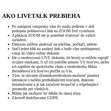
AKO LIVETALK PREBIEHA
Po zakúpení vstupenky vám do mailu pošleme v deň
podujatia prihlasovací link na ZOOM živé vysielanie.
Aplikáciu ZOOM nie je potrebné sťahovať do vašich
zariadení.
Diskusiu môžete sledovať na telefóne, počítači, tablete.
Stačí jeden klik na zaslaný link a bude vám sprístupnený
vstup do video online diskusie.
Ide o moderovanú LIVE diskusiu, do ktorej sa môžete zapojiť
svojimi otázkami, či už ich položíte priamo VY hosťovi, alebo
ich napíšete do spoločného chatu a moderátorka Mária
Bernáthová ich hosťovi prečíta za Vás.
Tým, że dávame účastníkom/divákom možnosť priamej
interakcie s našími prednášajúcimi hosťami, diskusiu
nenahrávame a je tak zaručené bezpečné a rešpektujúce
prostredie pre všetkých.
Máme tak možnosť ísť hlbšie do danej témy.
Zároveň dodržiavame GDPR.