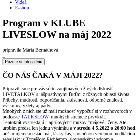
Videá
E-shop
Program v KLUBE
LIVESLOW na máj 2022
pripravila Mária Bernáthová
Pozrite si fotogalériu
ČO NÁS ČAKÁ V MÁJI 2022?
Pripravili sme pre vás sériu zaujímavých živých diskusií
LIVETALKOV s inšpiratívnymi ľuďmi z rôznych oblastí života.
Príbehy, múdrosti, odporúčania, skúsenosti, odborné znalosti,
výskumy, vzlety aj pády.
Mnohých z nich ste už mali možnosť vypočuť si v rozhovoroch v
podcaste
TALKSLOW
, mnohých stretnete prvýkrát.
Tentokrát vystriedajú "aprílových" mužov "májové" ženy. Ale
urobím predsa len jednu výnimku a
v stredu 4.5.2022 o 20:00 hod.
odštartujeme mesiac máj, lásky čas, spoločnou verejnou meditáciou
sebalásky s Tomášom Eichlerom, slovenským vedcom a