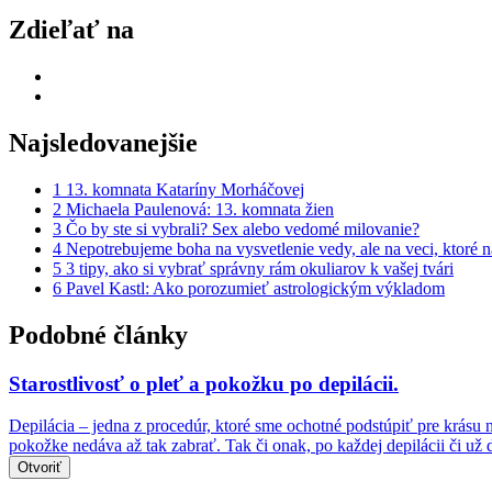
Zdieľať na
Najsledovanejšie
1
13. komnata Kataríny Morháčovej
2
Michaela Paulenová: 13. komnata žien
3
Čo by ste si vybrali? Sex alebo vedomé milovanie?
4
Nepotrebujeme boha na vysvetlenie vedy, ale na veci, ktoré 
5
3 tipy, ako si vybrať správny rám okuliarov k vašej tvári
6
Pavel Kastl: Ako porozumieť astrologickým výkladom
Podobné články
Starostlivosť o pleť a pokožku po depilácii.
Depilácia – jedna z procedúr, ktoré sme ochotné podstúpiť pre krásu 
pokožke nedáva až tak zabrať. Tak či onak, po každej depilácii či u
Otvoriť