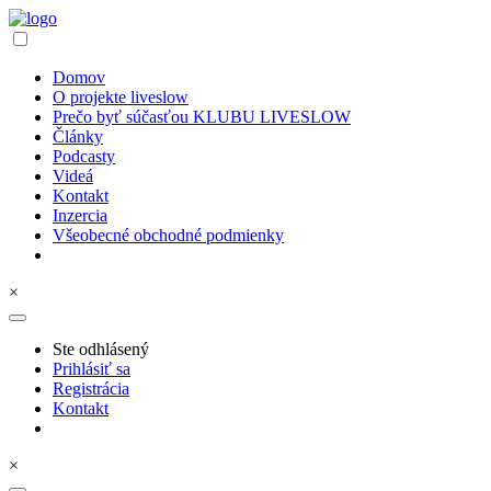
Domov
O projekte liveslow
Prečo byť súčasťou KLUBU LIVESLOW
Články
Podcasty
Videá
Kontakt
Inzercia
Všeobecné obchodné podmienky
×
Ste odhlásený
Prihlásiť sa
Registrácia
Kontakt
×