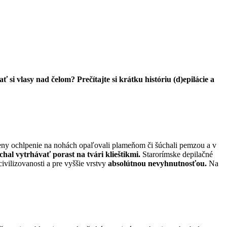
i vlasy nad čelom? Prečítajte si krátku históriu (d)epilácie a
 ženy ochlpenie na nohách opaľovali plameňom či šúchali pemzou a v
hal vytrhávať porast na tvári klieštikmi.
Starorímske depilačné
ivilizovanosti a pre vyššie vrstvy
absolútnou nevyhnutnosťou.
Na