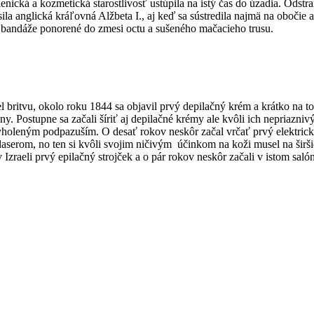
enická a kozmetická starostlivosť ustúpila na istý čas do úzadia. Odst
ila anglická kráľovná Alžbeta I., aj keď sa sústredila najmä na obočie 
i bandáže ponorené do zmesi octu a sušeného mačacieho trusu.
el britvu, okolo roku 1844 sa objavil prvý depilačný krém a krátko na 
ženy. Postupne sa začali šíriť aj depilačné krémy ale kvôli ich nepria
s vyholeným podpazuším. O desať rokov neskôr začal vrčať prvý elektrický
 laserom, no ten si kvôli svojim ničivým účinkom na koži musel na širš
 v Izraeli prvý epilačný strojček a o pár rokov neskôr začali v istom s