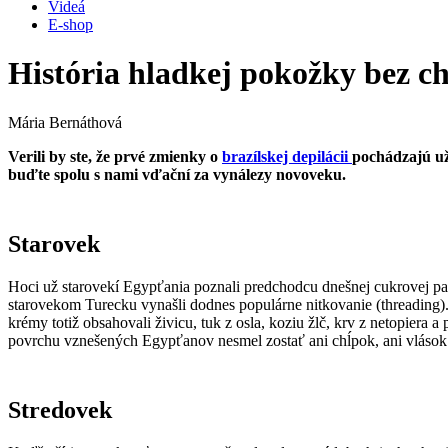
Videá
E-shop
História hladkej pokožky bez c
Mária Bernáthová
Verili by ste, že prvé zmienky o
brazílskej depilácii
pochádzajú už
buďte spolu s nami vďační za vynálezy novoveku.
Starovek
Hoci už starovekí Egypťania poznali predchodcu dnešnej cukrovej pas
starovekom Turecku vynašli dodnes populárne nitkovanie (threading)
krémy totiž obsahovali živicu, tuk z osla, koziu žlč, krv z netopiera
povrchu vznešených Egypťanov nesmel zostať ani chĺpok, ani vlások 
Stredovek