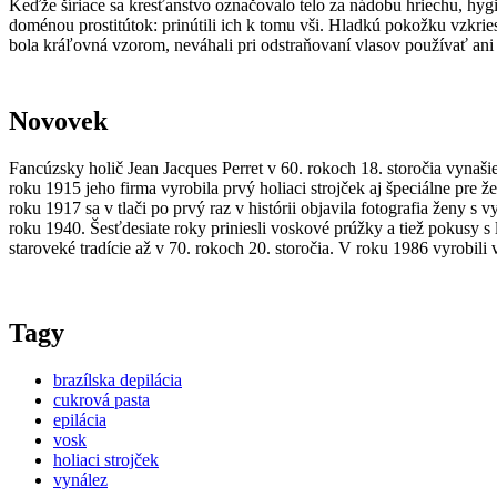
Keďže šíriace sa kresťanstvo označovalo telo za nádobu hriechu, hygi
doménou prostitútok: prinútili ich k tomu vši. Hladkú pokožku vzkries
bola kráľovná vzorom, neváhali pri odstraňovaní vlasov používať an
Novovek
Fancúzsky holič Jean Jacques Perret v 60. rokoch 18. storočia vynaši
roku 1915 jeho firma vyrobila prvý holiaci strojček aj špeciálne pre 
roku 1917 sa v tlači po prvý raz v histórii objavila fotografia ženy 
roku 1940. Šesťdesiate roky priniesli voskové prúžky a tiež pokusy s
staroveké tradície až v 70. rokoch 20. storočia. V roku 1986 vyrobili
Tagy
brazílska depilácia
cukrová pasta
epilácia
vosk
holiaci strojček
vynález