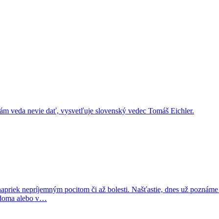
nám veda nevie dať, vysvetľuje slovenský vedec Tomáš Eichler.
napriek nepríjemným pocitom či až bolesti. Našťastie, dnes už poznáme
ž doma alebo v…