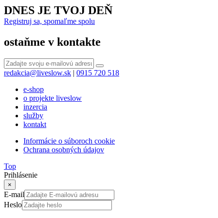
DNES JE TVOJ DEŇ
Registruj sa, spomaľme spolu
ostaňme v kontakte
redakcia@liveslow.sk
|
0915 720 518
e-shop
o projekte liveslow
inzercia
služby
kontakt
Informácie o súboroch cookie
Ochrana osobných údajov
Top
Prihlásenie
×
E-mail
Heslo