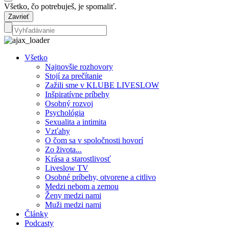
Všetko, čo potrebuješ, je spomaliť.
Zavrieť
Všetko
Najnovšie rozhovory
Stojí za prečítanie
Zažili sme v KLUBE LIVESLOW
Inšpiratívne príbehy
Osobný rozvoj
Psychológia
Sexualita a intimita
Vzťahy
O čom sa v spoločnosti hovorí
Zo života...
Krása a starostlivosť
Liveslow TV
Osobné príbehy, otvorene a citlivo
Medzi nebom a zemou
Ženy medzi nami
Muži medzi nami
Články
Podcasty