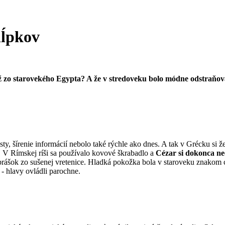
hĺpkov
 zo starovekého Egypta? A že v stredoveku bolo módne odstraňovať s
ty, šírenie informácií nebolo také rýchle ako dnes. A tak v Grécku si
. V Rímskej ríši sa používalo kovové škrabadlo a
Cézar si dokonca nec
 a prášok zo sušenej vretenice. Hladká pokožka bola v staroveku znakom c
- hlavy ovládli parochne.