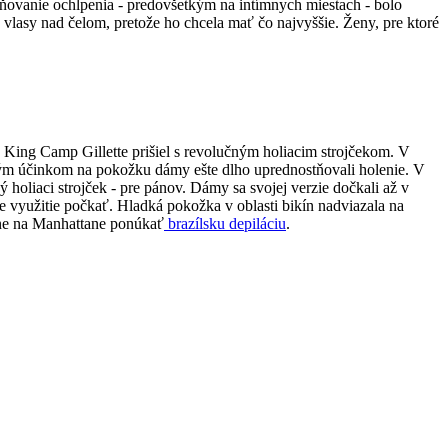
raňovanie ochlpenia - predovšetkým na intímnych miestach - bolo
a vlasy nad čelom, pretože ho chcela mať čo najvyššie. Ženy, pre ktoré
to King Camp Gillette prišiel s revolučným holiacim strojčekom. V
znivým účinkom na pokožku dámy ešte dlho uprednostňovali holenie. V
 holiaci strojček - pre pánov. Dámy sa svojej verzie dočkali až v
ie využitie počkať. Hladká pokožka v oblasti bikín nadviazala na
alóne na Manhattane ponúkať
brazílsku depiláciu
.