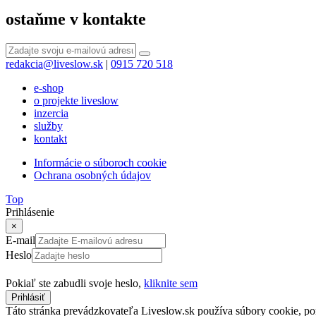
ostaňme v kontakte
redakcia@liveslow.sk
|
0915 720 518
e-shop
o projekte liveslow
inzercia
služby
kontakt
Informácie o súboroch cookie
Ochrana osobných údajov
Top
Prihlásenie
×
E-mail
Heslo
Pokiaľ ste zabudli svoje heslo,
kliknite sem
Prihlásiť
Táto stránka prevádzkovateľa Liveslow.sk používa súbory cookie, po