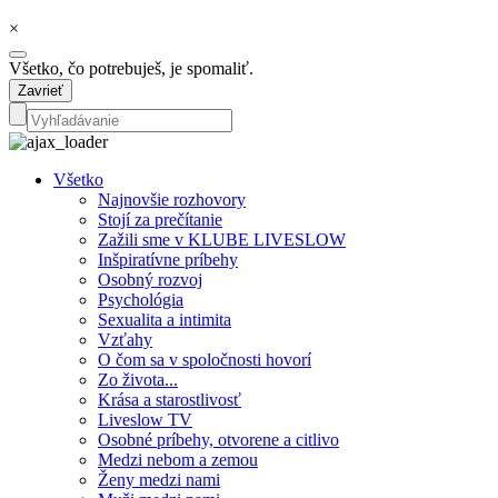
×
Všetko, čo potrebuješ, je spomaliť.
Zavrieť
Všetko
Najnovšie rozhovory
Stojí za prečítanie
Zažili sme v KLUBE LIVESLOW
Inšpiratívne príbehy
Osobný rozvoj
Psychológia
Sexualita a intimita
Vzťahy
O čom sa v spoločnosti hovorí
Zo života...
Krása a starostlivosť
Liveslow TV
Osobné príbehy, otvorene a citlivo
Medzi nebom a zemou
Ženy medzi nami