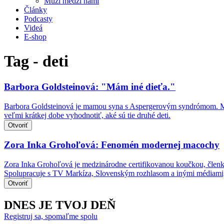
Muži medzi nami
Články
Podcasty
Videá
E-shop
Tag - deti
Barbora Goldsteinová: "Mám iné dieťa."
Barbora Goldsteinová je mamou syna s Aspergerovým syndrómom. Mnohé
veľmi krátkej dobe vyhodnotiť, aké sú tie druhé deti.
Otvoriť
Zora Inka Grohoľová: Fenomén modernej macochy
Zora Inka Grohoľová je medzinárodne certifikovanou koučkou, členko
Spolupracuje s TV Markíza, Slovenským rozhlasom a inými médiami,
Otvoriť
DNES JE TVOJ DEŇ
Registruj sa, spomaľme spolu