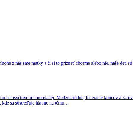
 z nás sme matky a či si to priznať chceme alebo nie, naše deti sú 
u celosvetovo renomovanej Medzinárodnej federácie koučov a zároveň 
 kde sa sústreďuje hlavne na tému…