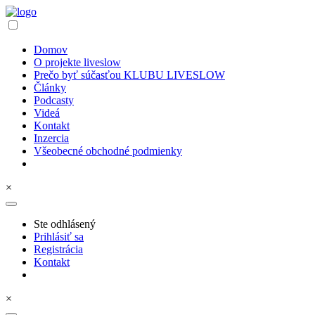
Domov
O projekte liveslow
Prečo byť súčasťou KLUBU LIVESLOW
Články
Podcasty
Videá
Kontakt
Inzercia
Všeobecné obchodné podmienky
×
Ste odhlásený
Prihlásiť sa
Registrácia
Kontakt
×