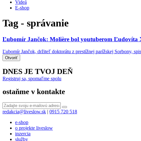
Videá
E-shop
Tag - správanie
Ľubomír Jančok: Molière bol youtuberom Ľudovíta
Ľubomír Jančok, držiteľ doktorátu z prestížnej parížskej Sorbony, spis
Otvoriť
DNES JE TVOJ DEŇ
Registruj sa, spomaľme spolu
ostaňme v kontakte
redakcia@liveslow.sk
|
0915 720 518
e-shop
o projekte liveslow
inzercia
služby