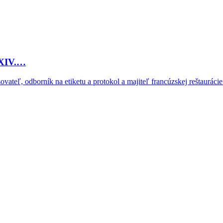
 XIV.…
ovateľ, odborník na etiketu a protokol a majiteľ francúzskej reštauráci