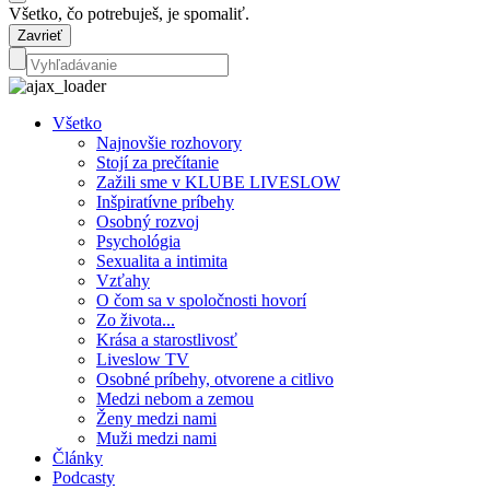
Všetko, čo potrebuješ, je spomaliť.
Zavrieť
Všetko
Najnovšie rozhovory
Stojí za prečítanie
Zažili sme v KLUBE LIVESLOW
Inšpiratívne príbehy
Osobný rozvoj
Psychológia
Sexualita a intimita
Vzťahy
O čom sa v spoločnosti hovorí
Zo života...
Krása a starostlivosť
Liveslow TV
Osobné príbehy, otvorene a citlivo
Medzi nebom a zemou
Ženy medzi nami
Muži medzi nami
Články
Podcasty