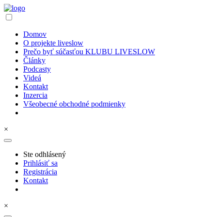
Domov
O projekte liveslow
Prečo byť súčasťou KLUBU LIVESLOW
Články
Podcasty
Videá
Kontakt
Inzercia
Všeobecné obchodné podmienky
×
Ste odhlásený
Prihlásiť sa
Registrácia
Kontakt
×