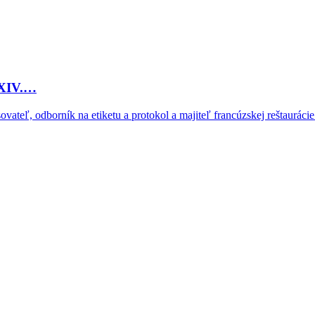
 XIV.…
ovateľ, odborník na etiketu a protokol a majiteľ francúzskej reštauráci