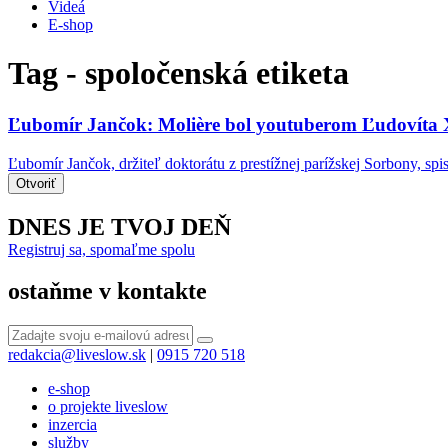
Videá
E-shop
Tag - spoločenská etiketa
Ľubomír Jančok: Molière bol youtuberom Ľudovíta
Ľubomír Jančok, držiteľ doktorátu z prestížnej parížskej Sorbony, spis
Otvoriť
DNES JE TVOJ DEŇ
Registruj sa, spomaľme spolu
ostaňme v kontakte
redakcia@liveslow.sk
|
0915 720 518
e-shop
o projekte liveslow
inzercia
služby