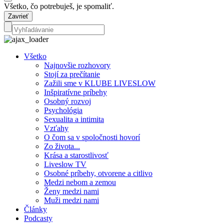
Všetko, čo potrebuješ, je spomaliť.
Zavrieť
Všetko
Najnovšie rozhovory
Stojí za prečítanie
Zažili sme v KLUBE LIVESLOW
Inšpiratívne príbehy
Osobný rozvoj
Psychológia
Sexualita a intimita
Vzťahy
O čom sa v spoločnosti hovorí
Zo života...
Krása a starostlivosť
Liveslow TV
Osobné príbehy, otvorene a citlivo
Medzi nebom a zemou
Ženy medzi nami
Muži medzi nami
Články
Podcasty