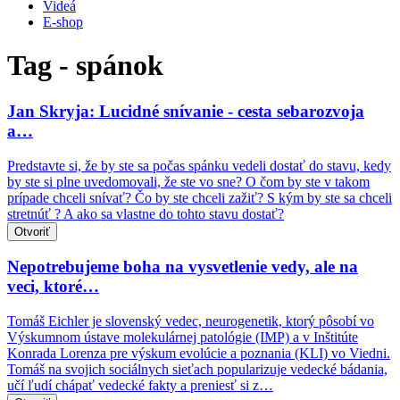
Videá
E-shop
Tag - spánok
Jan Skryja: Lucidné snívanie - cesta sebarozvoja
a…
Predstavte si, že by ste sa počas spánku vedeli dostať do stavu, kedy
by ste si plne uvedomovali, že ste vo sne? O čom by ste v takom
prípade chceli snívať? Čo by ste chceli zažiť? S kým by ste sa chceli
stretnúť ? A ako sa vlastne do tohto stavu dostať?
Otvoriť
Nepotrebujeme boha na vysvetlenie vedy, ale na
veci, ktoré…
Tomáš Eichler je slovenský vedec, neurogenetik, ktorý pôsobí vo
Výskumnom ústave molekulárnej patológie (IMP) a v Inštitúte
Konrada Lorenza pre výskum evolúcie a poznania (KLI) vo Viedni.
Tomáš na svojich sociálnych sieťach popularizuje vedecké bádania,
učí ľudí chápať vedecké fakty a preniesť si z…