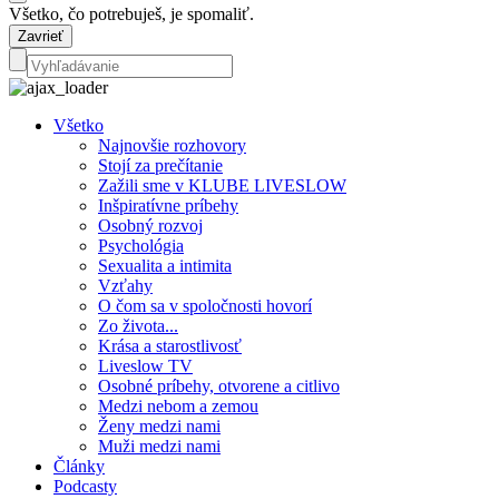
Všetko, čo potrebuješ, je spomaliť.
Zavrieť
Všetko
Najnovšie rozhovory
Stojí za prečítanie
Zažili sme v KLUBE LIVESLOW
Inšpiratívne príbehy
Osobný rozvoj
Psychológia
Sexualita a intimita
Vzťahy
O čom sa v spoločnosti hovorí
Zo života...
Krása a starostlivosť
Liveslow TV
Osobné príbehy, otvorene a citlivo
Medzi nebom a zemou
Ženy medzi nami
Muži medzi nami
Články
Podcasty