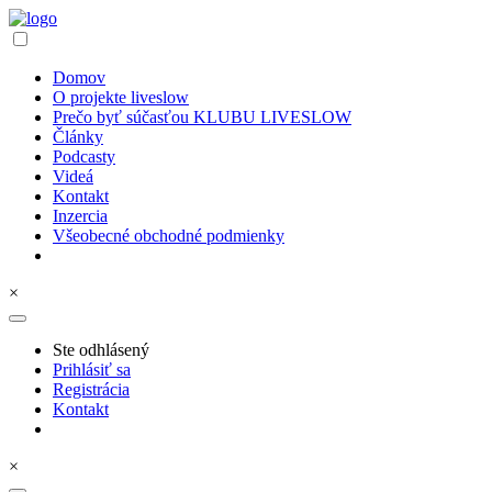
Domov
O projekte liveslow
Prečo byť súčasťou KLUBU LIVESLOW
Články
Podcasty
Videá
Kontakt
Inzercia
Všeobecné obchodné podmienky
×
Ste odhlásený
Prihlásiť sa
Registrácia
Kontakt
×