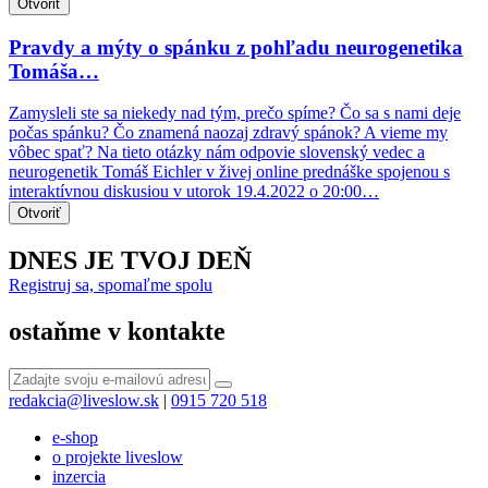
Otvoriť
Pravdy a mýty o spánku z pohľadu neurogenetika
Tomáša…
Zamysleli ste sa niekedy nad tým, prečo spíme? Čo sa s nami deje
počas spánku? Čo znamená naozaj zdravý spánok? A vieme my
vôbec spať? Na tieto otázky nám odpovie slovenský vedec a
neurogenetik Tomáš Eichler v živej online prednáške spojenou s
interaktívnou diskusiou v utorok 19.4.2022 o 20:00…
Otvoriť
DNES JE TVOJ DEŇ
Registruj sa, spomaľme spolu
ostaňme v kontakte
redakcia@liveslow.sk
|
0915 720 518
e-shop
o projekte liveslow
inzercia